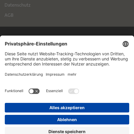
Datenschutz
AGB
IPH
Handelsimmobilien GmbH
Brienner Straße 45
80333 München
+49 89 55118-145
info@iph-gruppe.de
xing
linkin