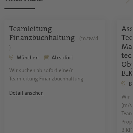
Teamleitung
Ass
Finanzbuchhaltung
Tec
(m/w/d
Ma
)
tec
München
Ab sofort
Ob
Wir suchen ab sofort eine/n
BIK
Teamleitung Finanzbuchhaltung
B
Detail ansehen
Wir 
(m/w
Team
Prop
BIKIN