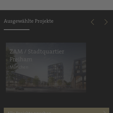
Ausgewählte Projekte
ZAM / Stadtquartier
Galerie
Freiham
Chemnitz
München