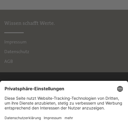
Wissen schafft Werte.
Impressum
Datenschutz
AGB
IPH
Handelsimmobilien GmbH
Brienner Straße 45
80333 München