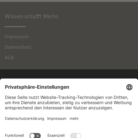
Wissen schafft Werte.
Impressum
Datenschutz
AGB
IPH
Handelsimmobilien GmbH
Brienner Straße 45
80333 München
+49 89 55118-145