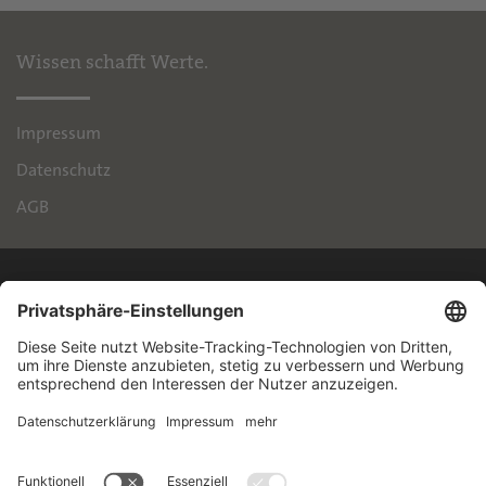
Wissen schafft Werte.
Impressum
Datenschutz
AGB
IPH
Handelsimmobilien GmbH
Brienner Straße 45
80333 München
+49 89 55118-145