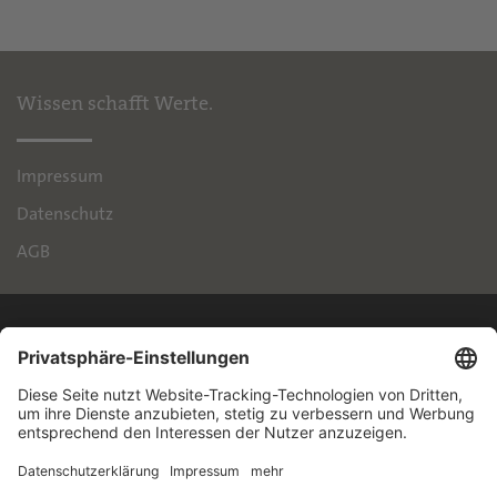
Wissen schafft Werte.
Impressum
Datenschutz
AGB
IPH
Handelsimmobilien GmbH
Brienner Straße 45
80333 München