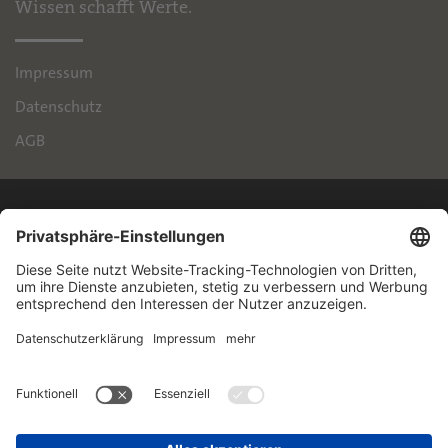
Wissen schafft Werte.
Impressum
Datenschutz
AGB
IPH
Handelsimmobilien GmbH
Brienner Straße 45
80333 München
+49 89 55118-145
info@iph-gruppe.de