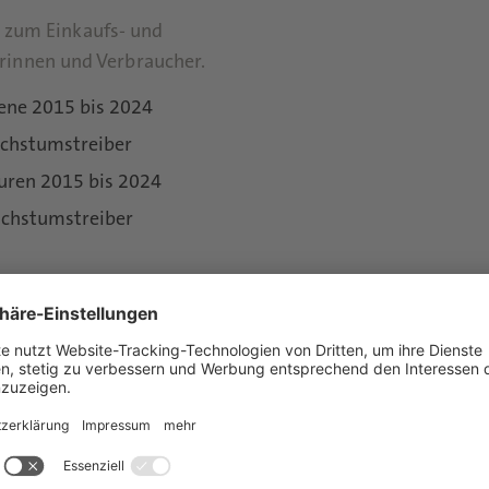
se zum Einkaufs- und
rinnen und Verbraucher.
ene 2015 bis 2024
chstumstreiber
turen 2015 bis 2024
achstumstreiber
 2029
2024
nd Konsumverzicht,