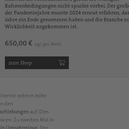
Rahmenbedingungen nicht spurlos vorbei. Der gro
der Pandemiejahre musste 2024 erneut erfahren, dass
Jahre ein Ende genommen haben und die Branche zu
Wirklichkeit angekommen ist.
650,00 €
zzgl. ges. MwSt.
zum Shop
eiterhin extrem hohe
en den
rschiebungen
auf. Dies
üren. Zu zweiten Mal in
ein Umsatzminus
. Der