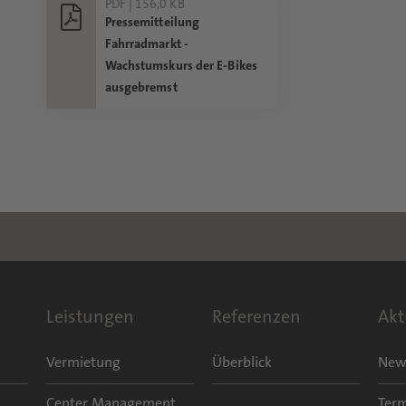
PDF | 156,0 KB
Pressemitteilung
Fahrradmarkt -
Wachstumskurs der E-Bikes
ausgebremst
Leistungen
Referenzen
Akt
Vermietung
Überblick
New
Center Management
Ter