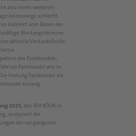
te also einen weiteren
age keineswegs schlecht.
rhin indirekt vom Boom der
egelmäßige Wartungstermine
ne aktuelle Verkaufsflaute
 Thema
petenz des Fachhandels,
Fahrrad-Fachhandel wie in
Die Festung Fachhandel als
chhandel bislang
gang 2025
, des IFH KÖLN in
g, analysiert die
rungen der vergangenen