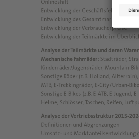
Onlineshift
Entwicklung der Geschäftsfelder
Entwicklung des Gesamtmarktvolumens
Entwicklung der Verbraucherpreise
Entwicklung der Teilmärkte im Überblic
Analyse der Teilmärkte und deren War
Mechanische Fahrräder:
Stadträder, Str
Kinderräder/Jugendräder, Mountain-Bike
Sonstige Räder (z.B. Holland, Allterrain)
MTB, E-Trekkingräder, E-City/Urban-Bike
Sonstige E-Bikes (z.B. E-ATB, E-Jugend, E-
Helme, Schlösser, Taschen, Reifen, Luftp
Analyse der Vertriebsstruktur 2015-20
Definitionen und Abgrenzungen
Umsatz- und Marktanteilsentwicklung d