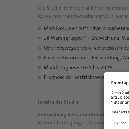
Die Studie liefert detaillierte Ergebnis
Konsumverhalten deutscher Verbrauche
Marktvolumen auf Endverbrauchereb
18 Warengruppen* – Entwicklung, Wa
Vertriebswegeprofile, Vertriebsstruk
6 Vertriebsformate – Entwicklung, W
Marktprognose 2025 bis 2029
Prognose der Vertriebswege 2025 bis
Inhalte der Studie
Entwicklung des Gesamtmarktes 2015-
Rahmenbedingungen, Verunsicherung u