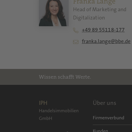
Franka Lange
Head of Marketing and
Digitalization
+49 89 55118-177
franka.lange@bbe.de
Wissen schafft Werte.
IPH
Über uns
Handelsimmobilien
Firmenverbund
GmbH
Kunden