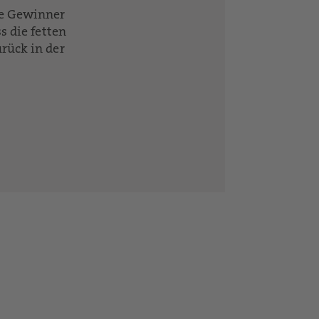
ße Gewinner
 die fetten
rück in der