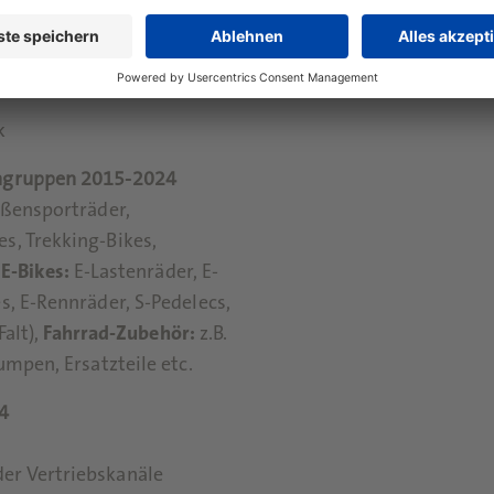
 Fahrräder
k
engruppen 2015-2024
aßensporträder,
s, Trekking-Bikes,
,
E-Bikes:
E-Lastenräder, E-
s, E-Rennräder, S-Pedelecs,
Falt),
Fahrrad-Zubehör:
z.B.
umpen, Ersatzteile etc.
24
er Vertriebskanäle