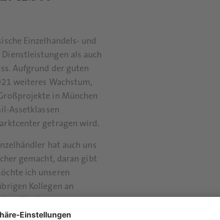
ische Einzelhandels- und
Dienstleistungen als auch
ess. Aufgrund der guten
2021 weiteres Wachstum,
 Großprojekte in München
il-Assetklassen
arktcenter getragen wird.
inzelhändler hat auch uns
acher gemacht, daran gibt
öchte ich unseren
übrigen Kollegen an
ken für die
kommentiert Lars Jähnichen