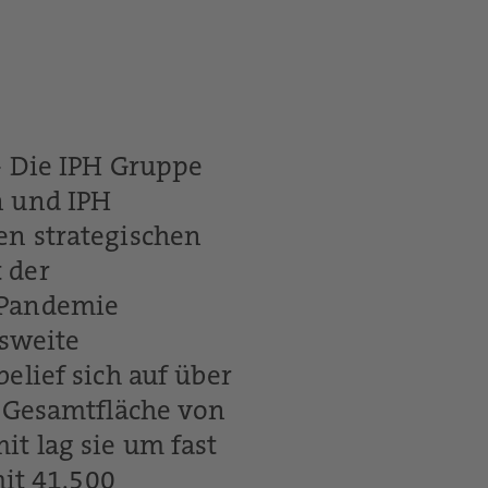
– Die IPH Gruppe
n und IPH
n strategischen
 der
-Pandemie
esweite
elief sich auf über
r Gesamtfläche von
t lag sie um fast
mit 41.500