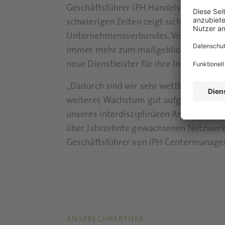
Geschäftsführer IPH Handelsimmobilien
schwierigen Zeiten zeigt sich die Stärke
Unternehmensverbundes. Vermietungsk
immer mehr zum maßgeblichen Entsche
neue Dienstleister für ihre Immobilien 
„Dadurch sind wir sehr wettbewerbssta
weiteres Wachstum gut aufgestellt – dan
unseres interdisziplinären Ansatzes un
über Jahrzehnte gewachsenen Netzwerks
Geschäftsführer von IPH Centermanage
ANSPRECHPARTNER