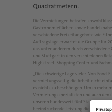
Quadratmetern.
Die Vermietungen betrafen sowohl klass
Gastronomieflächen sowie handelsnahe 
verschiedene Freizeitangebote wie Fitn
Auftragslage erwartet die Gruppe für 
das unter anderem durch verschiedene
und Stuttgart in den verschiedenen Reta
Highstreet, Shopping Center und Fachm
„Die schwierige Lage vieler Non-Food-E
vermietungsseitig die Arbeit nicht einf
es nichts zu beschönigen. Umso mehr m
Vermietungsspezialisten und auch den 
unseren bundesweit fünf Standorten dan
beeindruckende Leistung dieses Jahr“, 