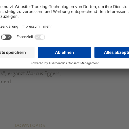
. „Gerade in diesen
 unseres
ompetenz wird für Kunden
idungskriterium, wenn sie
suchen.“
rk und sehen uns für
k unserer Kreativität,
d unseres bundesweiten,
“, ergänzt Marcus Eggers,
ment.
DOWNLOADS