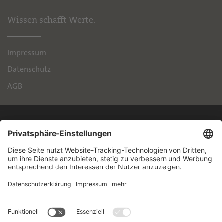
Wissen schafft Werte.
Impressum
Datenschutz
AGB
IPH
Handelsimmobilien GmbH
Brienner Straße 45
80333 München
+49 89 55118-145