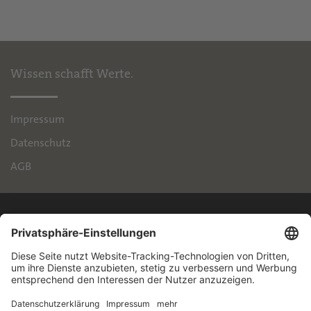
Wissen schafft Werte.
Impressum
Datenschutz
AGB
IPH
Handelsimmobilien GmbH
Brienner Straße 45
80333 München