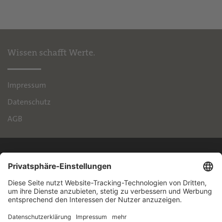
Wissen schafft Werte.
Impressum
Datenschutz
AGB
IPH
Handelsimmobilien GmbH
Brienner Straße 45
80333 München